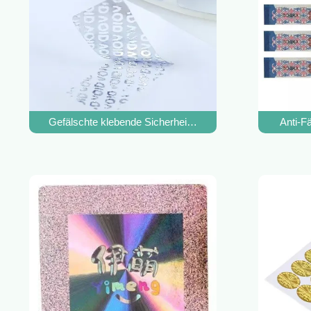
Gefälschte klebende Sicherheits-Aufkleber-Antilücken-
Anti-F