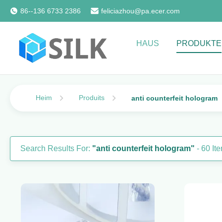
86--136 6733 2386
feliciazhou@pa.ecer.com
HAUS
PRODUKTE
Heim
Produits
anti counterfeit hologram
Search Results For:
"anti counterfeit hologram"
- 60 It