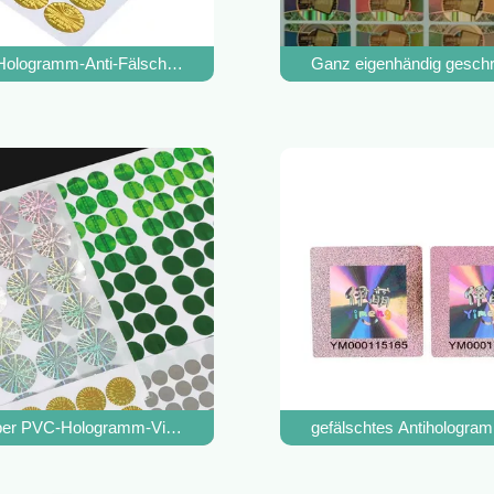
t, genehmigte die Antifälschung
Hologramm-Anti-Fälschungsetikett Maßgeschneiderter Klebstoff
Ganz eigenhändig geschr
ie
ber PVC-Hologramm-Vinylaufkleber-Antifälschung
gefälschtes Antihologram