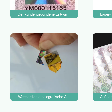
Der kundengebundene Entwurf, der Hologramm SGS druck
Laser-
Wasserdichte holografische Anti-Fälschungs-Aufkleberfol
Aufkle