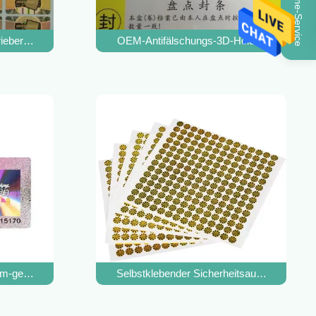
Online-Service
ieber gefälschter Aufkleber-Antifilm-Kennzeichnungstransparenz-R
OEM-Antifälschungs-3D-Hologramm-Aufklebe
m-geben sich Antifälschungssicherheits-Aufkleber der Aufkleber-3d o
Selbstklebender Sicherheitsaufkleber mit 