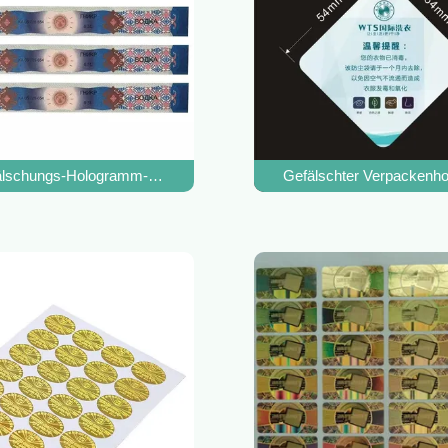
machen Antifälschung Qr-Code des Hologramm-3D
älschungs-Hologramm-Sicherheitsetiketten Anti-Fälschungs-Lösungs
Gefälschter Verpackenhol