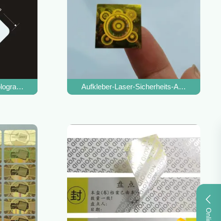
technologie
ogramm-Antiaufkleber, der Vinyl 10ml Vial For Medicine Glass Bottle
Aufkleber-Laser-Sicherheits-Antiseriennu