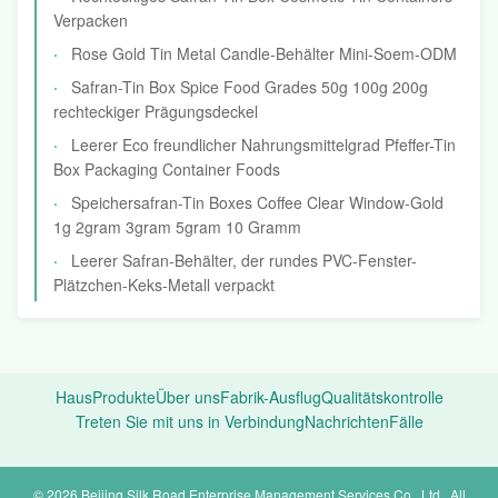
Verpacken
Rose Gold Tin Metal Candle-Behälter Mini-Soem-ODM
Safran-Tin Box Spice Food Grades 50g 100g 200g
rechteckiger Prägungsdeckel
Leerer Eco freundlicher Nahrungsmittelgrad Pfeffer-Tin
Box Packaging Container Foods
Speichersafran-Tin Boxes Coffee Clear Window-Gold
1g 2gram 3gram 5gram 10 Gramm
Leerer Safran-Behälter, der rundes PVC-Fenster-
Plätzchen-Keks-Metall verpackt
Haus
Produkte
Über uns
Fabrik-Ausflug
Qualitätskontrolle
Treten Sie mit uns in Verbindung
Nachrichten
Fälle
© 2026 Beijing Silk Road Enterprise Management Services Co., Ltd.. All