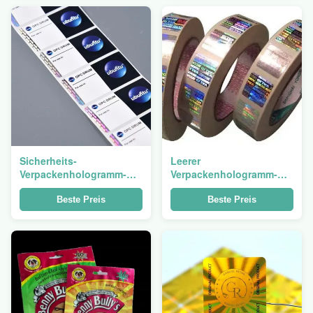
Hologramm-3d
Sicherheits-
Leerer
Verpackenhologramm-
Verpackenhologramm-
Aufkleber-Paket-ganz
Sicherheits-Aufkleber-
eigenhändig geschrieber
Besetzer-offensichtlicher
Beste Preis
Beste Preis
Besetzer-offensichtliches
Hologramm-Aufkleber
Aufkleber-Lipgloss 3D 2D
Logo Laser