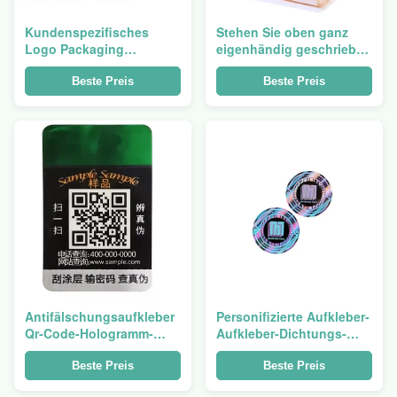
Kundenspezifisches
Stehen Sie oben ganz
Logo Packaging
eigenhändig geschrieben
Hologram Label Sticker-
wiederversiegelbaren
Goldechtes sicheres
Beutel, den ganz
Beste Preis
Beste Preis
bedruckbares
eigenhändig geschrieber
Reißverschluss
Seitendichtung der
Aluminiumfolie-3
einsackt
Antifälschungsaufkleber
Personifizierte Aufkleber-
Qr-Code-Hologramm-
Aufkleber-Dichtungs-
Aufkleber-nach Maß
wasserdichte Durchlauf-
ursprüngliche Lasers
Dichtungs-Lücken-
Beste Preis
Beste Preis
Sicherheit des