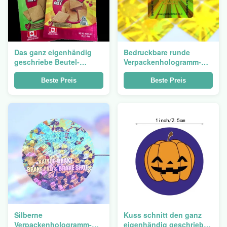
Das ganz eigenhändig
Bedruckbare runde
geschriebe Beutel-
Verpackenhologramm-
Verpacken vereitelt
ursprünglicher Aufkleber-
flachen Geruch-Beweis
ganz eigenhändig
Beste Preis
Beste Preis
Plastik sich bauscht mit
geschriebe
Reißverschluss-Partei-
selbstklebende Blätter
Bevorzugung
Silberne
Kuss schnitt den ganz
Verpackenhologramm-
eigenhändig geschrieben