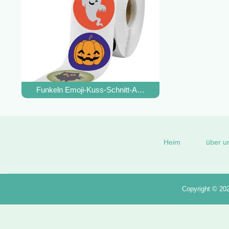
Funkeln Emoji-Kuss-Schnitt-Aufkleber-Blatt-tierischer en
Heim
über u
Copyright © 20