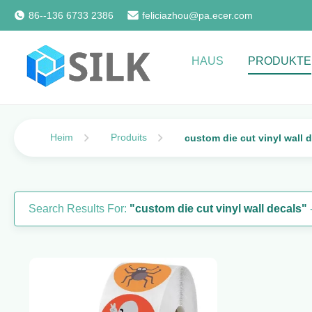
86--136 6733 2386
feliciazhou@pa.ecer.com
HAUS
PRODUKTE
Heim
Produits
custom die cut vinyl wall 
Search Results For:
"custom die cut vinyl wall decals"