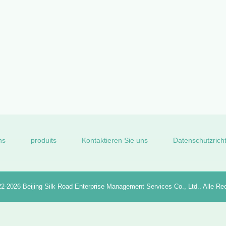
tfernbarer Affe-kundenspezifische gestempelschnittene Vinylabziehbil
ns
produits
Kontaktieren Sie uns
Datenschutzricht
22-2026
Beijing Silk Road Enterprise Management Services Co., Ltd.
. Alle Re