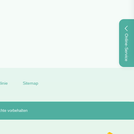
Online-Service
der
linie
Sitemap
chte vorbehalten