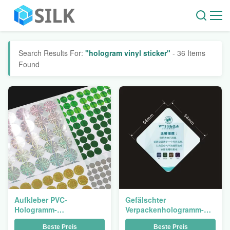
Search Results For:
"hologram vinyl sticker"
- 36 Items
Found
Aufkleber PVC-
Gefälschter
Hologramm-
Verpackenhologramm-
Vinylaufkleber-
Antiaufkleber, der Vinyl
Beste Preis
Beste Preis
Antifälschung
10ml Vial For Medicine