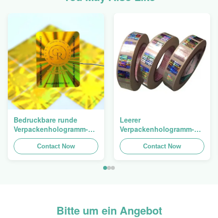
Bedruckbare runde
Leerer
Verpackenhologramm-
Verpackenhologramm-
ursprünglicher
Sicherheits-Aufkleber-
Aufkleber-ganz
Contact Now
Besetzer-offensichtlicher
Contact Now
eigenhändig geschriebe
Hologramm-Aufkleber
selbstklebende Blätter
Logo Laser
Bitte um ein Angebot