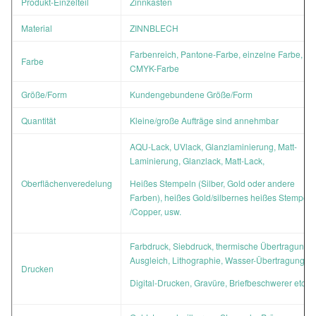
Produkt-Einzelteil
Zinnkasten
Material
ZINNBLECH
Farbenreich, Pantone-Farbe, einzelne Farbe,
Farbe
CMYK-Farbe
Größe/Form
Kundengebundene Größe/Form
Quantität
Kleine/große Aufträge sind annehmbar
AQU-Lack, UVlack, Glanzlaminierung, Matt-
Laminierung, Glanzlack, Matt-Lack,
Oberflächenveredelung
Heißes Stempeln (Silber, Gold oder andere
Farben), heißes Gold/silbernes heißes Stempeln
/Copper, usw.
Farbdruck, Siebdruck, thermische Übertragung,
Ausgleich, Lithographie, Wasser-Übertragung,
Drucken
Digital-Drucken, Gravüre, Briefbeschwerer etc.