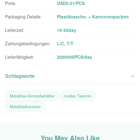
Preis:
USD0.01/PCS
Packaging Details:
Plastiktasche- + Kartonverpacken
Lieferzeit:
10-20day
Zahlungsbedingungen:
L/C, T/T
Lieferfähigkeit:
2000000PCS/day
Schlagworte
Metalltee-Vorratsbehälter
rundes Teezinn
Metallteekanister
You May Also Like