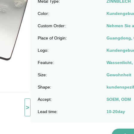
Metal Type:
ZINNBLECH
Color:
Kundengebun
Custom Order:
Nehmen Sie 
Place of Origin:
Guangdong, 
Logo:
Kundengebun
Feature:
Wasserdicht,
Size:
Gewohnheit
Shape:
kundenspezif
Accept:
SOEM, ODM
>
Lead time:
10-20day