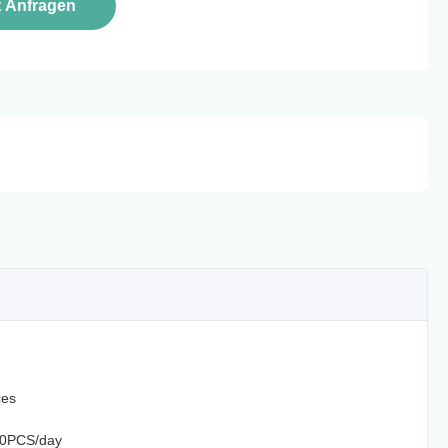
t Anfragen
ces
0PCS/day