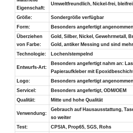
Umweltfreundlich, Nickel-frei, bleifrei
Eigenschaft:
Größe:
Sondergröße verfügbar
Form:
Besonders angefertigt angenomme
Überziehen
Gold, Silber, Nickel, Gewehrmetall,
von Farbe:
Gold, antiker Messing und sind mehr
Technologie:
Lochen/stempelnd
Besonders angefertigt nahm an: Lase
Entwurfs-Art:
Papieraufkleber mit Epoxidbeschicht
Logo:
Besonders angefertigt angenomme
Servicel:
Besonders angefertigt, ODM/OEM
Qualität:
Mitte und hohe Qualität
Gebrauch auf Hausausstattung, Tasc
Verwendung:
so weiter
Test:
CPSIA, Prop65, SGS, Rohs