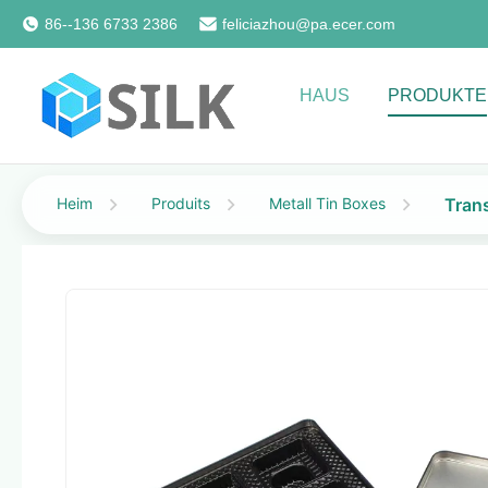
86--136 6733 2386
feliciazhou@pa.ecer.com
HAUS
PRODUKTE
Heim
Produits
Metall Tin Boxes
Tran