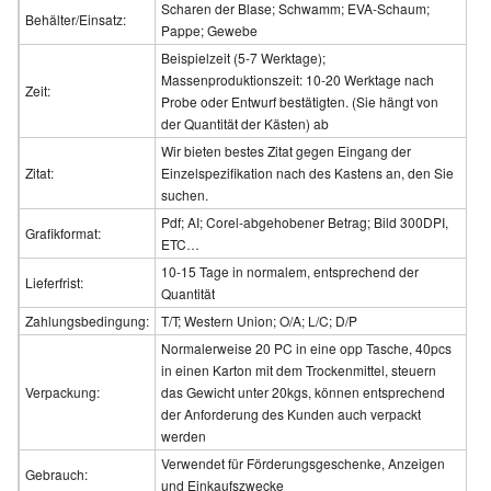
Scharen der Blase; Schwamm; EVA-Schaum;
Behälter/Einsatz:
Pappe; Gewebe
Beispielzeit (5-7 Werktage);
Massenproduktionszeit: 10-20 Werktage nach
Zeit:
Probe oder Entwurf bestätigten. (Sie hängt von
der Quantität der Kästen) ab
Wir bieten bestes Zitat gegen Eingang der
Zitat:
Einzelspezifikation nach des Kastens an, den Sie
suchen.
Pdf; AI; Corel-abgehobener Betrag; Bild 300DPI,
Grafikformat:
ETC…
10-15 Tage in normalem, entsprechend der
Lieferfrist:
Quantität
Zahlungsbedingung:
T/T; Western Union; O/A; L/C; D/P
Normalerweise 20 PC in eine opp Tasche, 40pcs
in einen Karton mit dem Trockenmittel, steuern
Verpackung:
das Gewicht unter 20kgs, können entsprechend
der Anforderung des Kunden auch verpackt
werden
Verwendet für Förderungsgeschenke, Anzeigen
Gebrauch:
und Einkaufszwecke