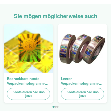
Sie mögen möglicherweise auch
Bedruckbare runde
Leerer
Verpackenhologramm-
Verpackenhologramm-
ursprünglicher
Sicherheits-Aufkleber-
Aufkleber-ganz
Kontaktieren Sie uns
Besetzer-offensichtlicher
Kontaktieren Sie uns
jetzt
jetzt
eigenhändig geschriebe
Hologramm-Aufkleber
selbstklebende Blätter
Logo Laser