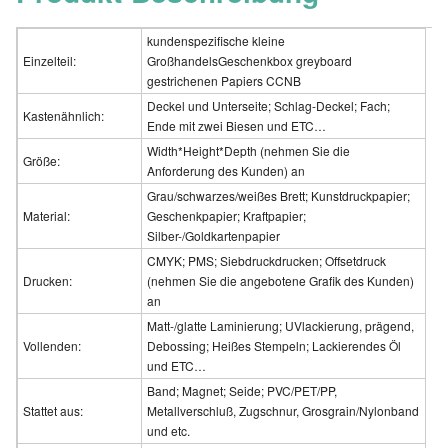
kundenspezifische kleine
Einzelteil:
GroßhandelsGeschenkbox greyboard
gestrichenen Papiers CCNB
Deckel und Unterseite; Schlag-Deckel; Fach;
Kastenähnlich:
Ende mit zwei Biesen und ETC…
Width*Height*Depth (nehmen Sie die
Größe:
Anforderung des Kunden) an
Grau/schwarzes/weißes Brett; Kunstdruckpapier;
Material:
Geschenkpapier; Kraftpapier;
Silber-/Goldkartenpapier
CMYK; PMS; Siebdruckdrucken; Offsetdruck
Drucken:
(nehmen Sie die angebotene Grafik des Kunden)
an
Matt-/glatte Laminierung; UVlackierung, prägend,
Vollenden:
Debossing; Heißes Stempeln; Lackierendes Öl
und ETC…
Band; Magnet; Seide; PVC/PET/PP,
Stattet aus:
Metallverschluß, Zugschnur, Grosgrain/Nylonband
und etc.