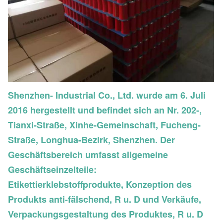
Shenzhen- Industrial Co., Ltd. wurde am 6. Juli
2016 hergestellt und befindet sich an Nr. 202-,
Tianxi-Straße, Xinhe-Gemeinschaft, Fucheng-
Straße, Longhua-Bezirk, Shenzhen. Der
Geschäftsbereich umfasst allgemeine
Geschäftseinzelteile:
Etikettierklebstoffprodukte, Konzeption des
Produkts anti-fälschend, R u. D und Verkäufe,
Verpackungsgestaltung des Produktes, R u. D