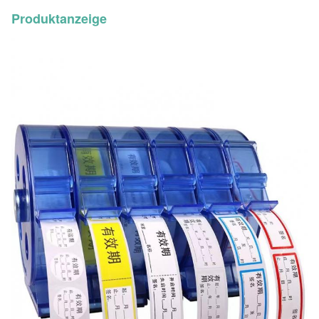
(über 300dpi)
Produktanzeige
Kundenspezifische Aufkleber werden in
Paket
der Rolle, Blatt, entsprechend Ihrem
Antrag verpackt
Kundenspezifische Druckaufkleber:
1. Untersuchung-Zitat
2. Proforma-Rechnungs-Bestätigung
3. Grafik-Zustimmung
Bestellvorgang
4. Zahlungsbestätigung
5. Bilder für Zustimmung beim Druck
6. Versand
7. Erhalten Kundendienst von uns.