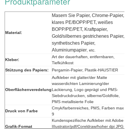
Produktparameter
Masern Sie Papier, Chrome-Papier,
klares PE/BOPP/PET, weißes
BOPP/PE/PET, Kraftpapier,
Material:
Gold/silbernes gestrichenes Papier,
synthetisches Papier,
Aluminiumpapier
, etc.
Art der dauerhaften, entfernbaren,
Kleber:
Tiefkühlkost
Stützung des Papiers:
Pergamin-Papier, Plastik-HAUSTIER
Aufkleber mit glatter/der Matte
wasserdichten Laminierung/der
Oberflächenveredelung
Lackierung, Logo geprägt und PMS-
Siebdruckdrucken, silberne/Goldfolie,
PMS metallisierte Folie
Cmyk/farbenreiches, PMS, Farben max
Druck von Farbe
9
Kundenspezifische Aufkleber mit Adobe
Grafik-Format
IIIustrator/pdf/Coreldraw/hoher dpi JPG