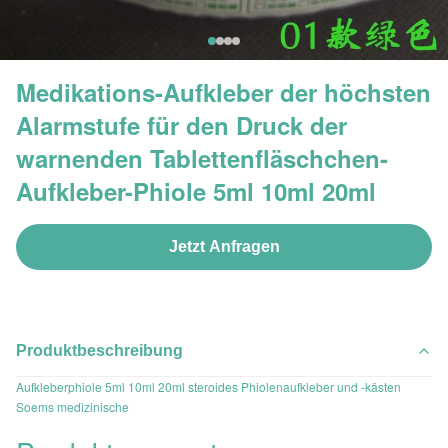
Medikations-Aufkleber der höchsten
Alarmstufe für den Druck der
warnenden Tablettenfläschchen-
Aufkleber-Phiole 5ml 10ml 20ml
Jetzt Anfragen
Produktbeschreibung
Aufkleberphiole 5ml 10ml 20ml steroides Phiolenaufkleber und -kästen
Soems medizinische