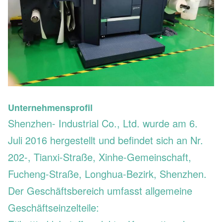
Unternehmensprofil
Shenzhen- Industrial Co., Ltd. wurde am 6.
Juli 2016 hergestellt und befindet sich an Nr.
202-, Tianxi-Straße, Xinhe-Gemeinschaft,
Fucheng-Straße, Longhua-Bezirk, Shenzhen.
Der Geschäftsbereich umfasst allgemeine
Geschäftseinzelteile: