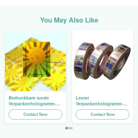
You May Also Like
Bedruckbare runde
Leerer
Verpackenhologramm-
Verpackenhologramm-
ursprünglicher
Sicherheits-Aufkleber-
Aufkleber-ganz
Contact Now
Besetzer-offensichtlicher
Contact Now
eigenhändig geschriebe
Hologramm-Aufkleber
selbstklebende Blätter
Logo Laser