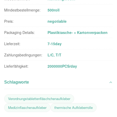
Mindestbestellmenge:
500roll
Preis:
negotiable
Packaging Details:
Plastiktasche- + Kartonverpacken
Lieferzeit:
7-15day
Zahlungsbedingungen:
L/C, T/T
Lieferfähigkeit:
2000000PCS/day
Schlagworte
Verordnungstablettenfläschchenaufkleber
Medizinflaschenaufkleber
thermische Aufkleberrolle