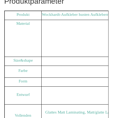
Produktparameter
Produkt
Wockhardt-Aufkleber husten Aufklebermundlö
Material
Size&shape
Farbe
CM
Form
Entwurf
Als 
Glattes Matt Laminating, Matt/glatte Lackie
Vollenden