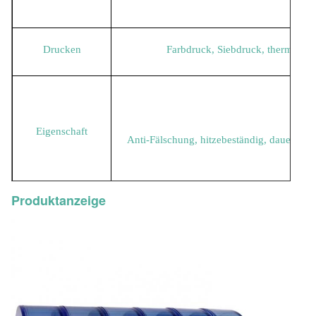
Drucken
Farbdruck, Siebdruck, thermische
Eco
Eigenschaft
Anti-Fälschung, hitzebeständig, dauerhaft
Produktanzeige
Klebende Eigenschaft
Lagerfä
Verpackung