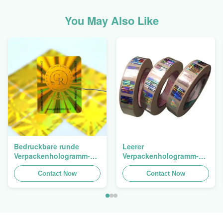
You May Also Like
Bedruckbare runde
Leerer
Verpackenhologramm-
Verpackenhologramm-
ursprünglicher
Sicherheits-Aufkleber-
Aufkleber-ganz
Contact Now
Besetzer-offensichtlicher
Contact Now
eigenhändig geschriebe
Hologramm-Aufkleber
selbstklebende Blätter
Logo Laser