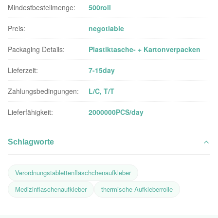
Mindestbestellmenge:
500roll
Preis:
negotiable
Packaging Details:
Plastiktasche- + Kartonverpacken
Lieferzeit:
7-15day
Zahlungsbedingungen:
L/C, T/T
Lieferfähigkeit:
2000000PCS/day
Schlagworte
Verordnungstablettenfläschchenaufkleber
Medizinflaschenaufkleber
thermische Aufkleberrolle