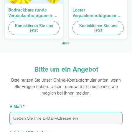
Bedruckbare runde
Leerer
Verpackenhologramm-
Verpackenhologramm-
ursprünglicher
Sicherheits-Aufkleber-
Aufkleber-ganz
Kontaktieren Sie uns
Besetzer-offensichtlicher
Kontaktieren Sie uns
jetzt
jetzt
eigenhändig geschriebe
Hologramm-Aufkleber
selbstklebende Blätter
Logo Laser
Bitte um ein Angebot
Bitte nutzen Sie unser Online-Kontaktformular unten, wenn
Sie Fragen haben. Unser Team wird sich so schnell wie
möglich bei Ihnen melden.
E-Mail
*