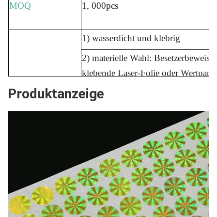
MOQ
1, 000pcs
1) wasserdicht und klebrig
2) materielle Wahl: Besetzerbeweis
klebende Laser-Folie oder Wertpapi
Produktanzeige
3) Sicherheitsmerkmal: Hologramm 
Eigenschaft
Regenbogens, microtext, hiddent UV
ändernde Farbe, metallischer Faden
benutzt werden
3) Drucken der guten Qualität, dauer
4) Wegwerf, aseptisch, biologisch ab
Versand
Ausdrücklich (DHL/UPS/Fedex)