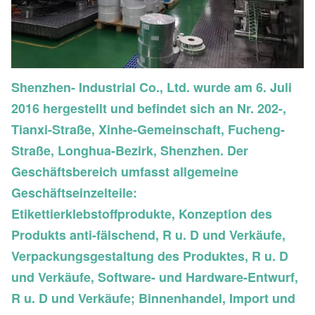
Shenzhen- Industrial Co., Ltd. wurde am 6. Juli
2016 hergestellt und befindet sich an Nr. 202-,
Tianxi-Straße, Xinhe-Gemeinschaft, Fucheng-
Straße, Longhua-Bezirk, Shenzhen. Der
Geschäftsbereich umfasst allgemeine
Geschäftseinzelteile:
Etikettierklebstoffprodukte, Konzeption des
Produkts anti-fälschend, R u. D und Verkäufe,
Verpackungsgestaltung des Produktes, R u. D
und Verkäufe, Software- und Hardware-Entwurf,
R u. D und Verkäufe; Binnenhandel, Import und