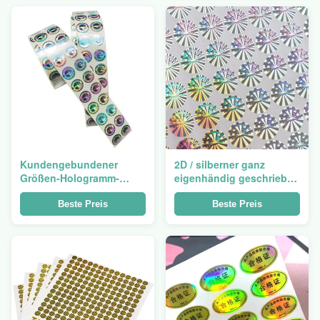
Kundengebundener
2D / silberner ganz
Größen-Hologramm-
eigenhändig geschrieber
Aufkleber mit
Aufkleber-gefälschter
glatter/Matt-/bereifter
Antikratzer Lasers 3D
Beste Preis
Beste Preis
Oberfläche
weg von Soem-Kleber