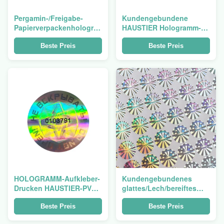
Pergamin-/Freigabe-
Kundengebundene
Papierverpackenhologramm,
HAUSTIER Hologramm-
glatt/Matte Hologram
Aufkleber-verschiedene
Sticker
Form und Entwurf
Beste Preis
Beste Preis
verfügbar
HOLOGRAMM-Aufkleber-
Kundengebundenes
Drucken HAUSTIER-PVCs
glattes/Lech/bereiftes
BOPP Verpackenfür
Verpackenhologramm
Aufkleber
ISO9001 bestätigten
Beste Preis
Beste Preis