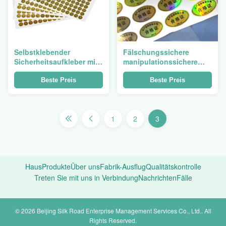
Selbstklebender
Fälschungssichere
Sicherheitsaufkleber mit
manipulationssichere
Farbwechsel gegen
Hologramm-Aufkleber,
Fälschung
individueller Druck
Beste Preis
Beste Preis
1
2
3
Haus
Produkte
Über uns
Fabrik-Ausflug
Qualitätskontrolle
Treten Sie mit uns in Verbindung
Nachrichten
Fälle
© 2026 Beijing Silk Road Enterprise Management Services Co., Ltd.. All
Rights Reserved.