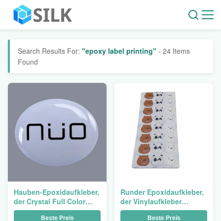
Search Results For:
"epoxy label printing"
- 24 Items
Found
Hauben-Epoxidaufkleber,
Runder Epoxidaufkleber,
der Crystal Full Color
der Vinylaufkleber
druckt Gewohnheit
gewölbten verpackenden
Beste Preis
Beste Preis
gedruckt
Aufkleber-freien Raum