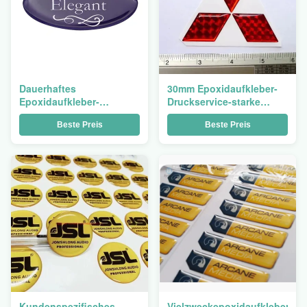
Dauerhaftes
30mm Epoxidaufkleber-
Epoxidaufkleber-
Druckservice-starke
Druckgeschäft ringsum
klebende
Beste Preis
Beste Preis
30mm
Nummernschild-
Gewohnheit
Kundenspezifisches
Vielzweckepoxidaufkleber,