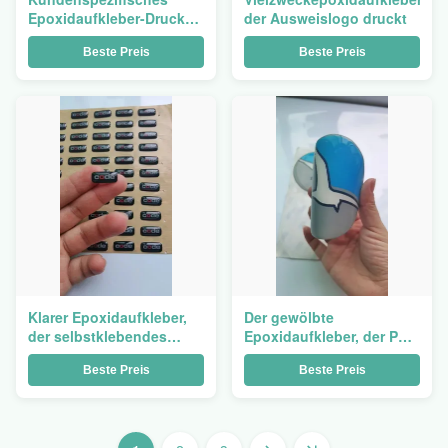
Epoxidaufkleber-Drucken
der Ausweislogo druckt
für den elektronischen
Beste Preis
Beste Preis
Preis Mehrfarben
Klarer Epoxidaufkleber,
Der gewölbte
der selbstklebendes
Epoxidaufkleber, der PVC
wasserdichtes
druckt, lassen Kleber
Beste Preis
Beste Preis
kundengebundenes
Logo Self Adhesive fallen
Abziehbild druckt