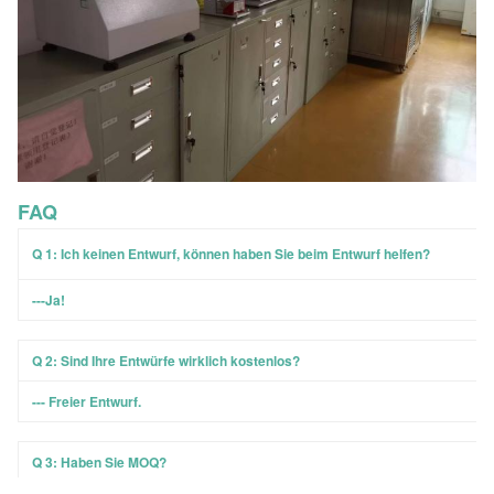
FAQ
Q 1: Ich keinen Entwurf, können haben Sie beim Entwurf helfen?
---Ja!
Q 2: Sind Ihre Entwürfe wirklich kostenlos?
--- Freier Entwurf.
Q 3: Haben Sie MOQ?