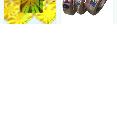
Bedruckbare runde
Leerer
Verpackenhologramm-
Verpackenhologramm-
ursprünglicher
Sicherheits-Aufkleber-
Aufkleber-ganz
Contact Now
Besetzer-offensichtlicher
Contact Now
eigenhändig geschriebe
Hologramm-Aufkleber
selbstklebende Blätter
Logo Laser
Bitte um ein Angebot
Bitte nutzen Sie unser Online-Kontaktformular unten, wenn
Sie Fragen haben. Unser Team wird sich so schnell wie
möglich bei Ihnen melden.
E-Mail
*