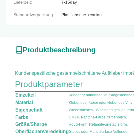
Lieferzeit:
7-15day
Standardverpackung:
Plastiktasche +carton
Produktbeschreibung
Kundenspezifische gestempelschnittene Aufkleber impr
Produktparameter
Einzelteil
Kundengebundener Drucklogoklebender
Material
Klebendes Papier oder klebendes Vinyl
Eigenschaft
Wasserdichtes, UVbeständiges, dauerhaf
Farbe
CMYK, Pantone-Farbe, farbenreich.
Auf
Größe/Sharpe
Roud-Form, Retangle-/irretagleform.
Auf
Oberflächenveredelung
Glattes oder Matte Surface-Vollenden.
A