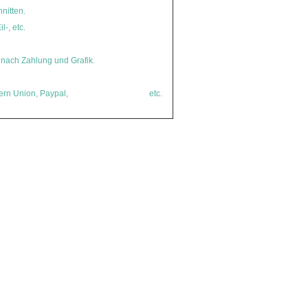
hnitten.
klebende Lebensmittelkennzeichnung
l-, etc.
klebender
nach Zahlung und Grafik.
klebender
ern Union, Paypal,
klebenden Aufkleber
etc.