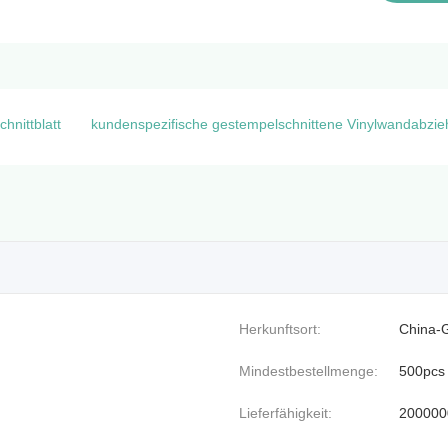
hnittblatt
kundenspezifische gestempelschnittene Vinylwandabzieh
Herkunftsort:
China-
Mindestbestellmenge:
500pcs
Lieferfähigkeit:
200000