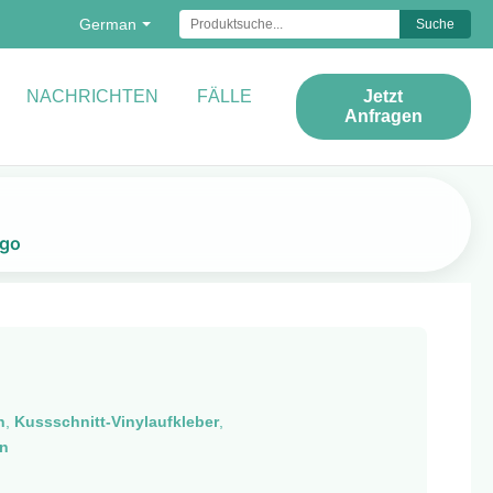
German
Suche
NACHRICHTEN
FÄLLE
Jetzt
Anfragen
ogo
n
,
Kussschnitt-Vinylaufkleber
,
en