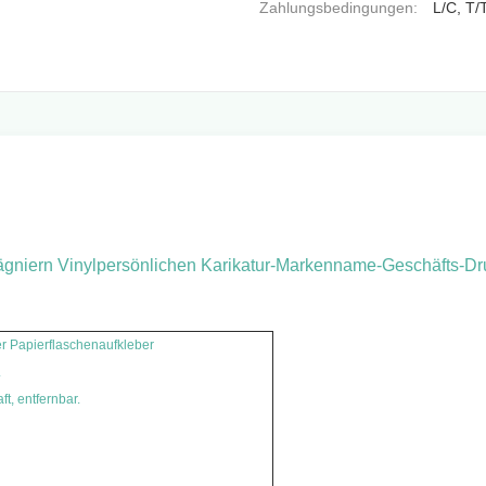
Zahlungsbedingungen:
L/C, T/
ägniern Vinylpersönlichen Karikatur-Markenname-Geschäfts-Dr
 Papierflaschenaufkleber
.
Lebensmittelkennzeichnungen
t, entfernbar.
Lebensmittelkennzeichnungen
kleber für Nahrungsmittelbehälter
kleber für Nahrungsmittelbehälter
ufkleber für Nahrungsmittelbehälter