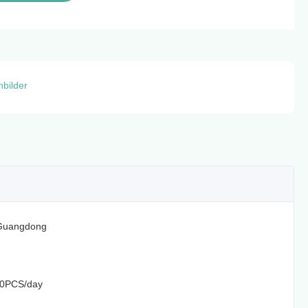
bilder
Guangdong
0PCS/day