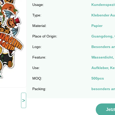
Usage:
Kundenspezif
Type:
Klebender Au
Material:
Papier
Place of Origin:
Guangdong, 
Logo:
Besonders an
Feature:
Wasserdicht, 
Use:
Aufkleber, Ke
MOQ:
500pcs
Packing:
besonders an
>
Jetz