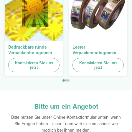
Bedruckbare runde
Leerer
Verpackenhologramm-
Verpackenhologramm-
ursprünglicher
Sicherheits-Aufkleber-
Aufkleber-ganz
Kontaktieren Sie uns
Besetzer-offensichtlicher
Kontaktieren Sie uns
jetzt
jetzt
eigenhändig geschriebe
Hologramm-Aufkleber
selbstklebende Blätter
Logo Laser
Bitte um ein Angebot
Bitte nutzen Sie unser Online-Kontaktformular unten, wenn
Sie Fragen haben. Unser Team wird sich so schnell wie
möglich bei Ihnen melden.