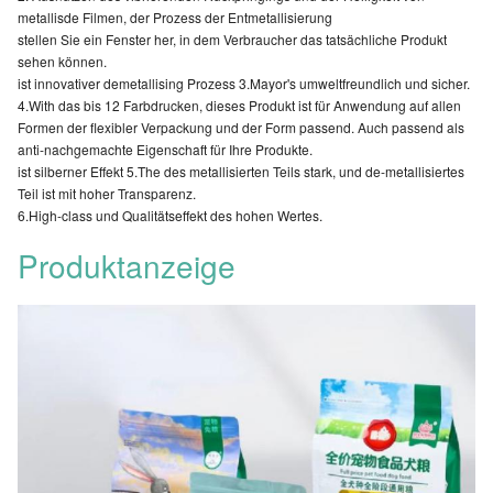
metallisde Filmen, der Prozess der Entmetallisierung
Kunststoffpa
stellen Sie ein Fenster her, in dem Verbraucher das tatsächliche Produkt
sehen können.
Stellung des Selbst 1.Excellent für maximale An
ist innovativer demetallising Prozess 3.Mayor's umweltfreundlich und sicher.
und Darstellung
4.With das bis 12 Farbdrucken, dieses Produkt ist für Anwendung auf allen
2.Suitable für schwere Produkte von bis zu 20Kg
Formen der flexibler Verpackung und der Form passend. Auch passend als
anti-nachgemachte Eigenschaft für Ihre Produkte.
3.Print registrierte möglichen die Seitenkeile
ist silberner Effekt 5.The des metallisierten Teils stark, und de-metallisiertes
Teil ist mit hoher Transparenz.
Druckfläche 4.Larger für das Liefern von
6.High-class und Qualitätseffekt des hohen Wertes.
Eigenschaften
Informationen und von ins Auge fallender Anzei
Produktanzeige
5.Optional faltete und klebte Unterseite
6. Ventil für das Erschöpfen des Ersatzkohlendio
7.Can enthalten wiederverschließbaren vordere
Reißverschluss, Ventil, Zinnbindung und einfach
Riss mit Laserzählen
Ausfuhrgenehmigung, ISO, QS (Qualitäts-Safe),
Certifaicate
Gesundheitszeugnis, FORM A, Co, SGS, FDA
TradeTerms
EXW/FOB/CIF