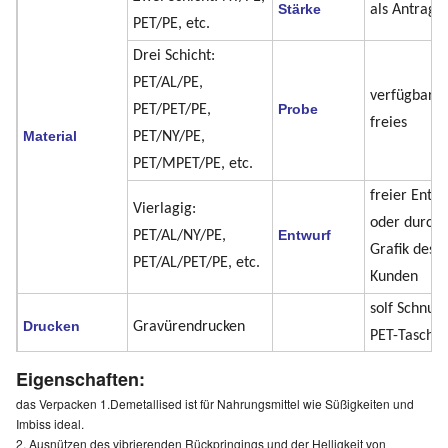
Stärke
als Antrag
PET/PE, etc.
Drei Schicht:
PET/AL/PE,
verfügbar f
Probe
PET/PET/PE,
freies
Material
PET/NY/PE,
PET/MPET/PE, etc.
freier Entw
Vierlagig:
oder durch 
Entwurf
PET/AL/NY/PE,
Grafik des
PET/AL/PET/PE, etc.
Kunden
solf Schnur 
Drucken
Gravürendrucken
PET-Tasche 
Karton mit 
Eigenschaften:
Verpackung
Schichten +
das Verpacken 1.Demetallised ist für Nahrungsmittel wie Süßigkeiten und
Süßigkeiten u.
Verpackung
Imbiss ideal.
Anwendung
Imbiss
2. Ausnützen des vibrierenden Rückpringings und der Helligkeit von
+ hölzern o