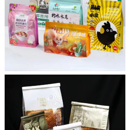
T/T mit 30% Ablagerung und Zylindergesamtkost
Zahlung
Betrag gezahlt vor Versand
LoadingPort
Qingdao
Zitat wird basiert auf der Anforderung der Kund
gemacht, oder Sie können mit uns für Empfehlun
Anmerkung
Verbindung treten. Zögern Sie nicht, Untersuchu
während des 8:30 zu senden - 22:00 im Porzellan
erhalten Sie Antwort sofort.