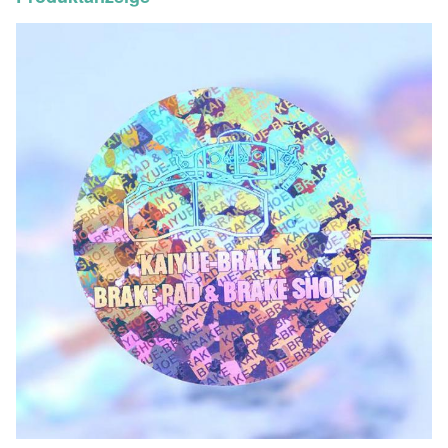
ändernde Farbe, metallischer Faden
benutzt werden
3) Drucken der guten Qualität, dauer
4) Wegwerf, aseptisch, biologisch ab
Versand
Ausdrücklich (DHL/UPS/Fedex)
Lieferfrist
7-10 Tage für die machende Probe,
Anmerkung:
Preise hängen von den Produktdetails, ausführliche Info
Größe, Druckfarbe, Menge und andere Anforderungen bi
stellen.