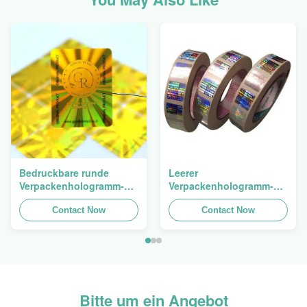
Bedruckbare runde
Leerer
Verpackenhologramm-
Verpackenhologramm-
ursprünglicher
Sicherheits-Aufkleber-
Aufkleber-ganz
Contact Now
Besetzer-offensichtlicher
Contact Now
eigenhändig geschriebe
Hologramm-Aufkleber
selbstklebende Blätter
Logo Laser
Bitte um ein Angebot