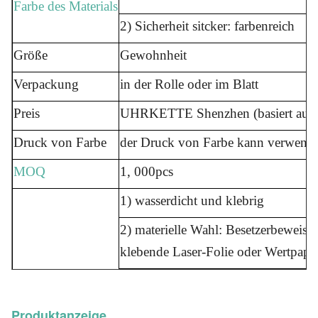
Farbe des Materials
2) Sicherheit sitcker: farbenreich
Größe
Gewohnheit
Verpackung
in der Rolle oder im Blatt
Preis
UHRKETTE Shenzhen (basiert auf Ma
Druck von Farbe
der Druck von Farbe kann verwend
MOQ
1, 000pcs
1) wasserdicht und klebrig
2) materielle Wahl: Besetzerbeweis
klebende Laser-Folie oder Wertpapi
3) Sicherheitsmerkmal: Hologramm 
Eigenschaft
Regenbogens, microtext, hiddent UV
Produktanzeige